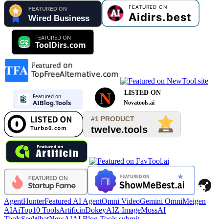
AgentHunter
Featured AI Agent
Omni Video
Gemini Omni
Meigen
AI
AiTop10 Tools
Artificin
DokeyAI
Z-Image
MossAI
Tools
SeeWhatNewAI
AI Blog Tools submit