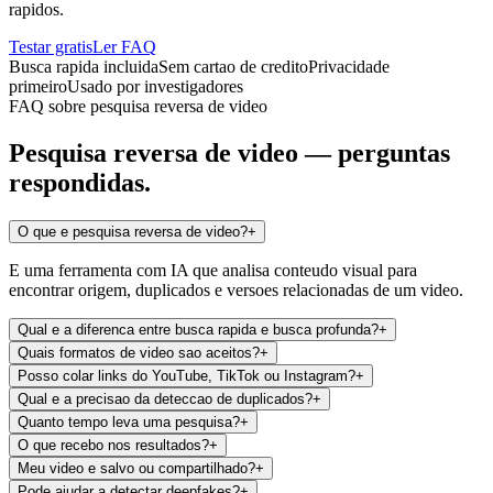
rapidos.
Testar gratis
Ler FAQ
Busca rapida incluida
Sem cartao de credito
Privacidade
primeiro
Usado por investigadores
FAQ sobre pesquisa reversa de video
Pesquisa reversa de video —
perguntas
respondidas.
O que e pesquisa reversa de video?
+
E uma ferramenta com IA que analisa conteudo visual para
encontrar origem, duplicados e versoes relacionadas de um video.
Qual e a diferenca entre busca rapida e busca profunda?
+
Quais formatos de video sao aceitos?
+
Posso colar links do YouTube, TikTok ou Instagram?
+
Qual e a precisao da deteccao de duplicados?
+
Quanto tempo leva uma pesquisa?
+
O que recebo nos resultados?
+
Meu video e salvo ou compartilhado?
+
Pode ajudar a detectar deepfakes?
+