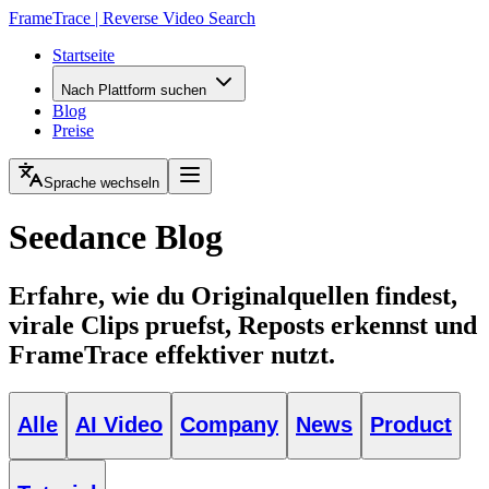
FrameTrace | Reverse Video Search
Startseite
Nach Plattform suchen
Blog
Preise
Sprache wechseln
Seedance Blog
Erfahre, wie du Originalquellen findest,
virale Clips pruefst, Reposts erkennst und
FrameTrace effektiver nutzt.
Alle
AI Video
Company
News
Product