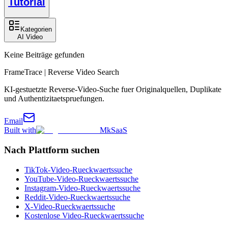
Tutorial
Kategorien
AI Video
Keine Beiträge gefunden
FrameTrace | Reverse Video Search
KI-gestuetzte Reverse-Video-Suche fuer Originalquellen, Duplikate
und Authentizitaetspruefungen.
Email
Built with
MkSaaS
Nach Plattform suchen
TikTok-Video-Rueckwaertssuche
YouTube-Video-Rueckwaertssuche
Instagram-Video-Rueckwaertssuche
Reddit-Video-Rueckwaertssuche
X-Video-Rueckwaertssuche
Kostenlose Video-Rueckwaertssuche