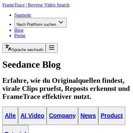
FrameTrace | Reverse Video Search
Startseite
Nach Plattform suchen
Blog
Preise
Sprache wechseln
Seedance Blog
Erfahre, wie du Originalquellen findest,
virale Clips pruefst, Reposts erkennst und
FrameTrace effektiver nutzt.
Alle
AI Video
Company
News
Product