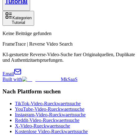
Tutorial
Kategorien
Tutorial
Keine Beiträge gefunden
FrameTrace | Reverse Video Search
KI-gestuetzte Reverse-Video-Suche fuer Originalquellen, Duplikate
und Authentizitaetspruefungen.
Email
Built with
MkSaaS
Nach Plattform suchen
TikTok-Video-Rueckwaertssuche
YouTube-Video-Rueckwaertssuche
Instagram-Video-Rueckwaertssuche
Reddit-Video-Rueckwaertssuche
X-Video-Rueckwaertssuche
Kostenlose Video-Rueckwaertssuche