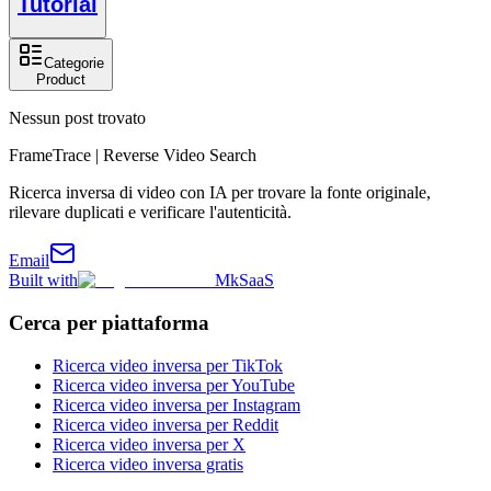
Tutorial
Categorie
Product
Nessun post trovato
FrameTrace | Reverse Video Search
Ricerca inversa di video con IA per trovare la fonte originale,
rilevare duplicati e verificare l'autenticità.
Email
Built with
MkSaaS
Cerca per piattaforma
Ricerca video inversa per TikTok
Ricerca video inversa per YouTube
Ricerca video inversa per Instagram
Ricerca video inversa per Reddit
Ricerca video inversa per X
Ricerca video inversa gratis